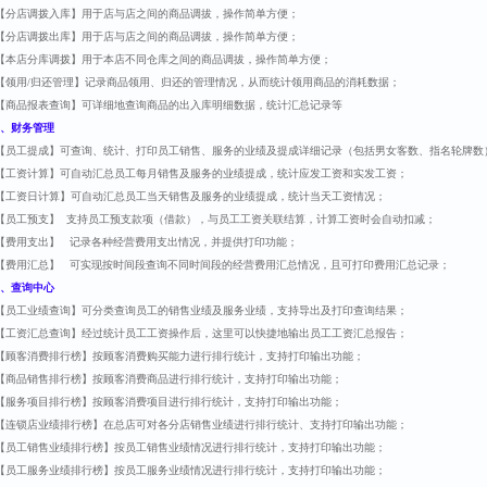
【分店调拨入库】用于店与店之间的商品调拔，操作简单方便；
【分店调拨出库】用于店与店之间的商品调拔，操作简单方便；
【本店分库调拨】用于本店不同仓库之间的商品调拔，操作简单方便；
【领用/归还管理】记录商品领用、归还的管理情况，从而统计领用商品的消耗数据；
【商品报表查询】可详细地查询商品的出入库明细数据，统计汇总记录等
、财务管理
【员工提成】可查询、统计、打印员工销售、服务的业绩及提成详细记录（包括男女客数、指名轮牌数
【工资计算】可自动汇总员工每月销售及服务的业绩提成，统计应发工资和实发工资；
【工资日计算】可自动汇总员工当天销售及服务的业绩提成，统计当天工资情况；
【员工预支】 支持员工预支款项（借款），与员工工资关联结算，计算工资时会自动扣减；
【费用支出】 记录各种经营费用支出情况，并提供打印功能；
【费用汇总】 可实现按时间段查询不同时间段的经营费用汇总情况，且可打印费用汇总记录；
、查询中心
【员工业绩查询】可分类查询员工的销售业绩及服务业绩，支持导出及打印查询结果；
【工资汇总查询】经过统计员工工资操作后，这里可以快捷地输出员工工资汇总报告；
【顾客消费排行榜】按顾客消费购买能力进行排行统计，支持打印输出功能；
【商品销售排行榜】按顾客消费商品进行排行统计，支持打印输出功能；
【服务项目排行榜】按顾客消费项目进行排行统计，支持打印输出功能；
【连锁店业绩排行榜】在总店可对各分店销售业绩进行排行统计、支持打印输出功能；
【员工销售业绩排行榜】按员工销售业绩情况进行排行统计，支持打印输出功能；
【员工服务业绩排行榜】按员工服务业绩情况进行排行统计，支持打印输出功能；