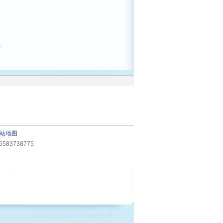
；
站地图
83738775