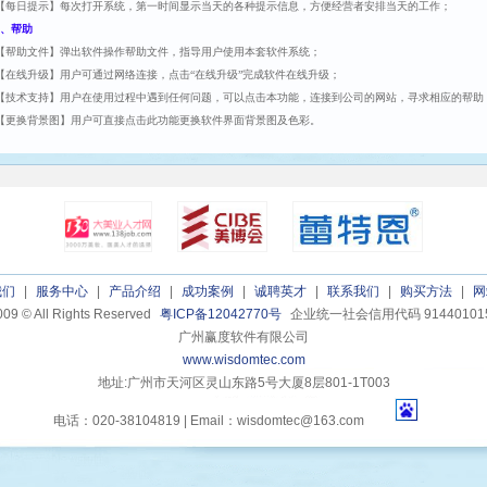
【每日提示】每次打开系统，第一时间显示当天的各种提示信息，方便经营者安排当天的工作；
、帮助
【帮助文件】弹出软件操作帮助文件，指导用户使用本套软件系统；
【在线升级】用户可通过网络连接，点击“在线升级”完成软件在线升级；
【技术支持】用户在使用过程中遇到任何问题，可以点击本功能，连接到公司的网站，寻求相应的帮助
【更换背景图】用户可直接点击此功能更换软件界面背景图及色彩。
我们
|
服务中心
|
产品介绍
|
成功案例
|
诚聘英才
|
联系我们
|
购买方法
|
网
009 © All Rights Reserved
粤ICP备12042770号
企业统一社会信用代码 9144010155
广州赢度软件有限公司
www.wisdomtec.com
地址:广州市天河区灵山东路5号大厦8层801-1T003
电话：020-38104819 | Email：wisdomtec@163.com