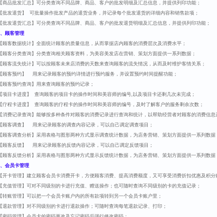
【商品批发汇总】可分类查询不同品牌、商品、客户的批发明细及汇总信息，并提供列印功能；
【批发退货】 可批量操作批发产品的退货业务，并记录每个批发退货的详细内容和销售款项；
【批发退货汇总】可分类查询不同品牌、商品、客户的批发退货明细及汇总信息，并提供列印功能；
、顾客管理
【顾客数据统计】全面统计顾客的质量信息，从而掌据店内顾客的消费层次及消费水平；
【顾客分类查询】分类查询相关顾客资料，为美容美发店在营销、策划方面提供一系列数据；
【顾客流失统计】可以按顾客未来店消费的天数来查询顾客的流失情况，从而及时维护客情关系；
【顾客预约】 用来记录顾客的预约详情进行预约服务，并设置预约时间提醒功能；
【顾客预约查询】用来查询顾客的预约记录；
【项目卡进度】 查询顾客的项目卡的操作时间和美容师的编号,以及项目卡还剩几次未完成；
【疗程卡进度】 查询顾客的疗程卡的操作时间和美容师的编号，及时了解客户的服务剩余次数；
【消费记录查询】能够按多种条件对顾客的消费记录进行查询和统计，以帮助经营者对顾客的消费信息
【顾客调查】 用来记录顾客的调查内容记录，可以自己调定调查项目；
【顾客调查分析】采用表格与图形两种方式显示调查统计数据，为店务营销、策划方面提供一系列数据
【顾客反馈】 用来记录顾客的反馈内容记录，可以自己调定反馈项目；
【顾客反馈分析】采用表格与图形两种方式显示反馈统计数据，为店务营销、策划方面提供一系列数据
、会员卡管理
【开卡管理】建立顾客会员卡消费开卡，方便顾客消费、提高消费额度，又可享受消费折扣优惠及积分
【充值管理】可对不同级别的卡进行充值、赠送操作；也可随时查询不同级别的卡的充值记录；
【转账管理】可以把一个会员卡账户内的所有款项转到另一个会员卡账户里；
【退款管理】对不同级别的卡进行退款操作；可随时查询每笔退款记录、打印；
【密码管理】会员卡的密码更改及忘记密码后强行修改密码；