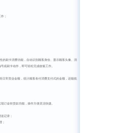
工作；
性的刷卡消费功能，自动识别顾客身份、显示顾客头像、消
编号或刷卡动作，即可轻松完成收银工作。
等日常营业金额，统计顾客各付消费支付式的金额，还能统
实现订金转货款功能，操作方便灵活快捷。
赠送记录；
理；