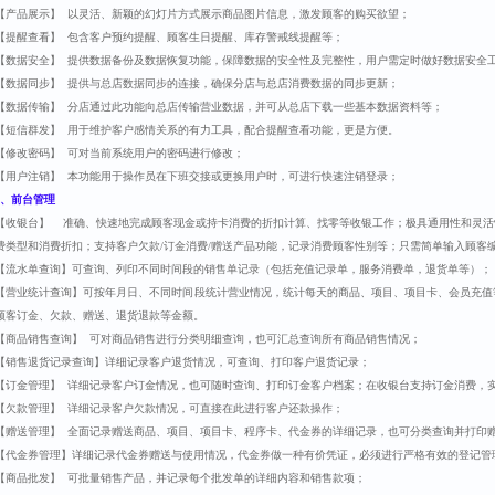
【产品展示】 以灵活、新颖的幻灯片方式展示商品图片信息，激发顾客的购买欲望；
【提醒查看】 包含客户预约提醒、顾客生日提醒、库存警戒线提醒等；
【数据安全】 提供数据备份及数据恢复功能，保障数据的安全性及完整性，用户需定时做好数据安全
【数据同步】 提供与总店数据同步的连接，确保分店与总店消费数据的同步更新；
【数据传输】 分店通过此功能向总店传输营业数据，并可从总店下载一些基本数据资料等；
【短信群发】 用于维护客户感情关系的有力工具，配合提醒查看功能，更是方便。
【修改密码】 可对当前系统用户的密码进行修改；
【用户注销】 本功能用于操作员在下班交接或更换用户时，可进行快速注销登录；
、前台管理
【收银台】 准确、快速地完成顾客现金或持卡消费的折扣计算、找零等收银工作；极具通用性和灵活
费类型和消费折扣；支持客户欠款/订金消费/赠送产品功能，记录消费顾客性别等；只需简单输入顾客
【流水单查询】可查询、列印不同时间段的销售单记录（包括充值记录单，服务消费单，退货单等）；
【营业统计查询】可按年月日、不同时间段统计营业情况，统计每天的商品、项目、项目卡、会员充值
顾客订金、欠款、赠送、退货退款等金额。
【商品销售查询】 可对商品销售进行分类明细查询，也可汇总查询所有商品销售情况；
【销售退货记录查询】详细记录客户退货情况，可查询、打印客户退货记录；
【订金管理】 详细记录客户订金情况，也可随时查询、打印订金客户档案；在收银台支持订金消费，
【欠款管理】 详细记录客户欠款情况，可直接在此进行客户还款操作；
【赠送管理】 全面记录赠送商品、项目、项目卡、程序卡、代金券的详细记录，也可分类查询并打印
【代金券管理】详细记录代金券赠送与使用情况，代金券做一种有价凭证，必须进行严格有效的登记管
【商品批发】 可批量销售产品，并记录每个批发单的详细内容和销售款项；