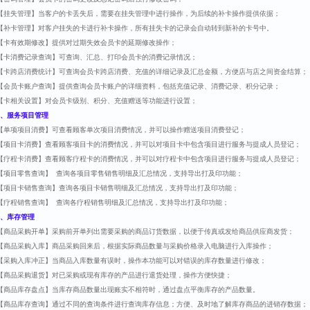
【挂失管理】当客户的卡丢失后，需要在挂失管理中进行操作，为后续的补卡操作提供依据；
【补卡管理】对客户挂失的卡进行补卡操作，所有挂失卡的记录会自动转到新补的卡号中。
【卡有效期修改】提供对过期失效会员卡的延期修改操作；
【卡消费记录查询】可查询、汇总、打印会员卡的消费记录情况；
【卡跨店消费统计】可查询会员卡跨店消费、充值的详细记录及汇总金额，方便店与店之间资金结算；
【会员卡账户查询】提供查询会员卡账户的详细资料，包括充值记录、消费记录、积分记录；
【卡相关设置】对会员卡级别、积分、充值赠送等功能进行设置；
、服务项目管理
【单项项目消费】可查看顾客单次项目消费情况，并可以操作赠送项目消费登记；
【项目卡消费】查看顾客项目卡的消费情况，并可以对项目卡中包含项目进行服务与提成人员登记；
【疗程卡消费】查看顾客疗程卡的消费情况，并可以对疗程卡中包含项目进行服务与提成人员登记；
【项目零售查询】 查询各项目零售销售明细及汇总情况，支持导出打及印功能；
【项目卡销售查询】查询各项目卡销售明细及汇总情况，支持导出打及印功能；
【疗程销售查询】 查询各疗程销售明细及汇总情况，支持导出打及印功能；
、库存管理
【商品采购开单】采购前开单列出需要采购的商品订货数据，以便于传真或发给商品供应商发货；
【商品采购入库】商品采购回来后，根据实际商品数量与采购价格录入电脑进行入库操作；
【采购入库冲正】当商品入库数量有误时，操作本功能可以对错误的库存数量进行修改；
【商品采购退货】对已采购或现有库存的产品进行退货处理，操作方便快捷；
【商品库存盘点】当库存商品数量出现账实不相符时，通过盘点平衡库存的产品数量。
【商品库存查询】通过不同的查询条件进行查询库存信息；方便、及时地了解库存商品的进销存数据；